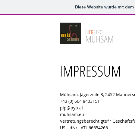
Diese Website wurde mit de
BI
ER
STRO
MÜHSAM
IMPRESSUM
Mühsam, Jägerzeile 3, 2452 Manners
+43 (0) 664 8403151
pip@pyp.at
mühsam.eu
Vertretungsberechtigte*r Geschäftsf
USt-IdNr., ATU66654266