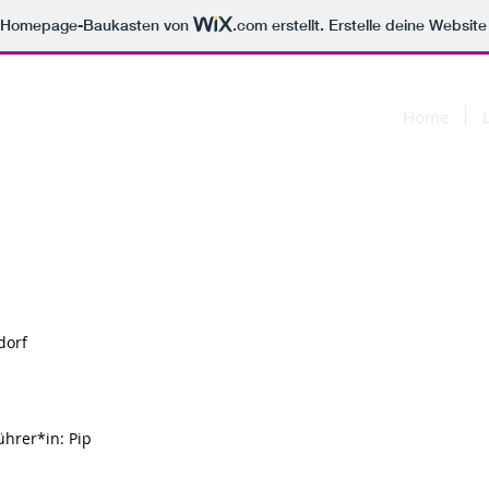
m Homepage-Baukasten von
.com
erstellt. Erstelle deine Websit
Home
dorf
ührer*in: Pip