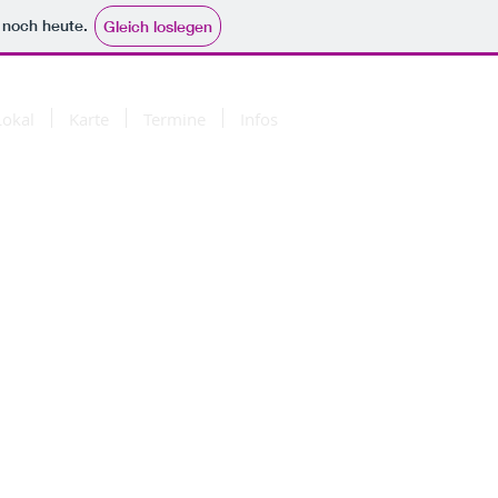
e noch heute.
Gleich loslegen
Lokal
Karte
Termine
Infos