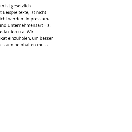
m ist gesetzlich
Beispieltexte, ist nicht
tlicht werden. Impressum-
 und Unternehmensart – z.
edaktion u.a. Wir
 Rat einzuholen, um besser
pressum beinhalten muss.
TEL
0664 8403151
ADRESSE
Jägerzeile 3, 2452 Mannersdorf